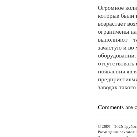
Огромное коли
которые были 
возрастает во
ограничены н
выполняют та
зачастую и во
оборудовании.
отсутствовать
появления явл
предприятиями
заводах таког
Comments are c
© 2009—2026 Трубоги
Размещение рекламы: