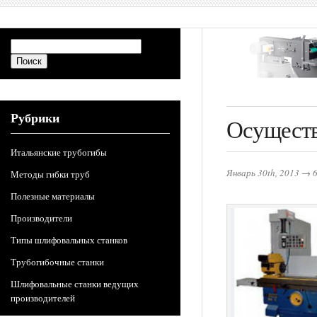
Рубрики
Осуществ
Итальянские трубогибы
Январь 30th, 2013
→
6
Методы гибки труб
Полезные материалы
Производители
Типы шлифовальных станков
Трубогибочные станки
Шлифовальные станки ведущих
производителей